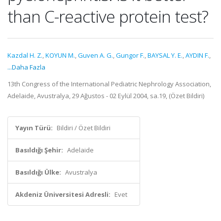
than C-reactive protein test?
Kazdal H. Z.
,
KOYUN M.
,
Guven A. G.
,
Gungor F.
,
BAYSAL Y. E.
,
AYDIN F.
,
...Daha Fazla
13th Congress of the International Pediatric Nephrology Association,
Adelaide, Avustralya, 29 Ağustos - 02 Eylül 2004, sa.19, (Özet Bildiri)
Yayın Türü:
Bildiri / Özet Bildiri
Basıldığı Şehir:
Adelaide
Basıldığı Ülke:
Avustralya
Akdeniz Üniversitesi Adresli:
Evet