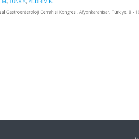
 M.
,
TUNA Y.
,
YILDIRIM B.
sal Gastroenteroloji Cerrahisi Kongresi, Afyonkarahisar, Türkiye, 8 - 