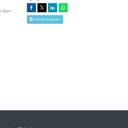
10 Ekim
Atıf İçin Kopyala