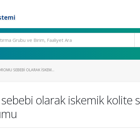
stemi
ROMU SEBEBI OLARAK ISKEM...
sebebi olarak iskemik kolite 
numu