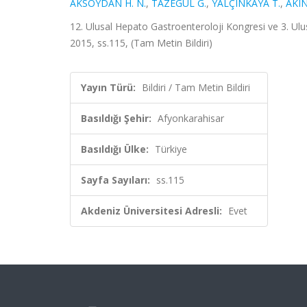
AKSOYDAN H. N.
,
TAZEGÜL G.
,
YALÇINKAYA T.
,
AKIN
12. Ulusal Hepato Gastroenteroloji Kongresi ve 3. Ulu
2015, ss.115, (Tam Metin Bildiri)
Yayın Türü:
Bildiri / Tam Metin Bildiri
Basıldığı Şehir:
Afyonkarahisar
Basıldığı Ülke:
Türkiye
Sayfa Sayıları:
ss.115
Akdeniz Üniversitesi Adresli:
Evet