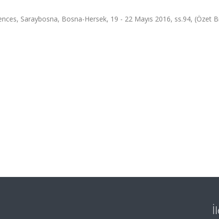
nces, Saraybosna, Bosna-Hersek, 19 - 22 Mayıs 2016, ss.94, (Özet Bil
İ