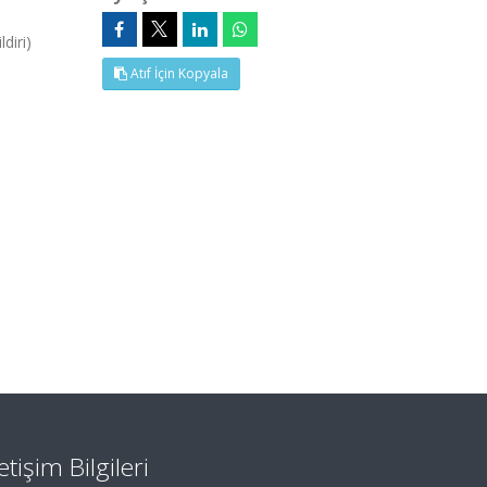
diri)
Atıf İçin Kopyala
letişim Bilgileri