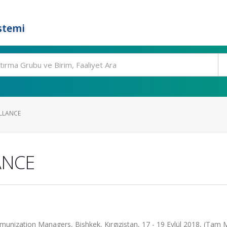
stemi
LLANCE
ANCE
nization Managers, Bishkek, Kırgızistan, 17 - 19 Eylül 2018, (Tam 