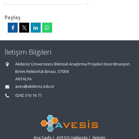
Paylaş
İletişim Bilgileri
Akdeniz Üniversitesi Bilimsel Araştırma Projeleri Koordinasyon
Birimi Rektörlük Binası, 07058
ANTALYA
aves@akdeniz.edu.tr
0242 310 16 71
Ana Sayfa
|
AVESİS Hakkında
|
İletişim