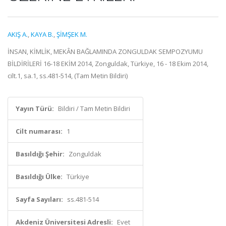
AKIŞ A.
,
KAYA B.
,
ŞİMŞEK M.
İNSAN, KİMLİK, MEKÂN BAĞLAMINDA ZONGULDAK SEMPOZYUMU
BİLDİRİLERİ 16-18 EKİM 2014, Zonguldak, Türkiye, 16 - 18 Ekim 2014,
cilt.1, sa.1, ss.481-514, (Tam Metin Bildiri)
Yayın Türü:
Bildiri / Tam Metin Bildiri
Cilt numarası:
1
Basıldığı Şehir:
Zonguldak
Basıldığı Ülke:
Türkiye
Sayfa Sayıları:
ss.481-514
Akdeniz Üniversitesi Adresli:
Evet