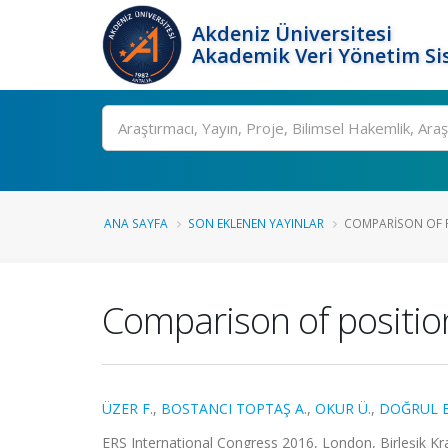
Akdeniz Üniversitesi
Akademik Veri Yönetim Si
Ara
ANA SAYFA
SON EKLENEN YAYINLAR
COMPARISON OF P
Comparison of positio
ÜZER F.
,
BOSTANCI TOPTAŞ A.
,
OKUR Ü.
,
DOĞRUL E
ERS International Congress 2016, London, Birleşik Krall