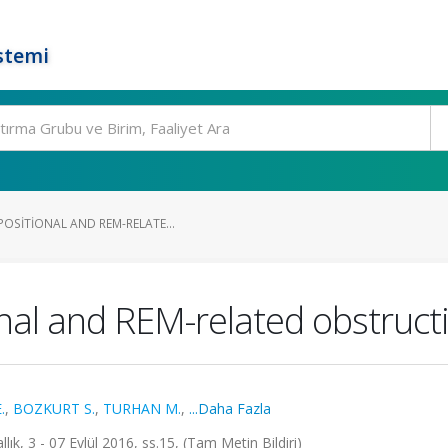
stemi
OSITIONAL AND REM-RELATE...
nal and REM-related obstructi
.
,
BOZKURT S.
,
TURHAN M.
,
...Daha Fazla
ık, 3 - 07 Eylül 2016, ss.15, (Tam Metin Bildiri)