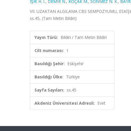
IŞIK H. İ.
,
DEMİR N.
,
KOÇAK M.
,
SÖNMEZ N. K.
,
BAYR
VII. UZAKTAN ALGILAMA CBS SEMPOZYUMU, ESKİŞEHİR, TÜ
ss.45, (Tam Metin Bildiri)
Yayın Türü:
Bildiri / Tam Metin Bildiri
Cilt numarası:
1
Basıldığı Şehir:
Eskişehir
Basıldığı Ülke:
Türkiye
Sayfa Sayıları:
ss.45
Akdeniz Üniversitesi Adresli:
Evet