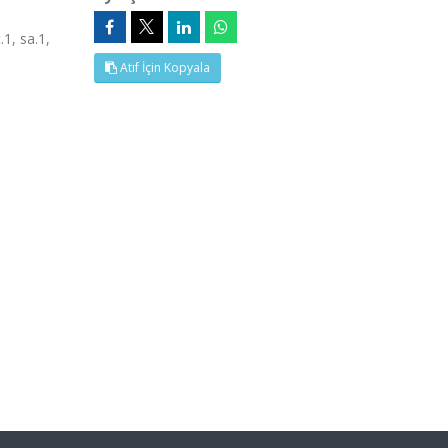
1, sa.1,
Atıf İçin Kopyala