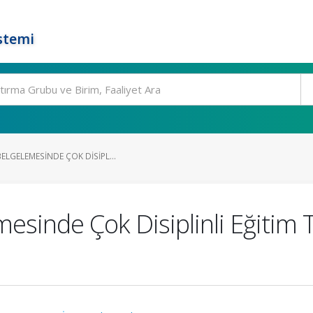
stemi
ELGELEMESINDE ÇOK DISIPL...
esinde Çok Disiplinli Eğitim T