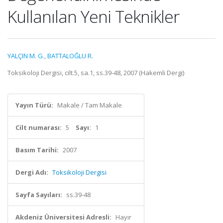
Kullanılan Yeni Teknikler
YALÇIN M. G.
,
BATTALOĞLU R.
Toksikoloji Dergisi, cilt.5, sa.1, ss.39-48, 2007 (Hakemli Dergi)
Yayın Türü:
Makale / Tam Makale
Cilt numarası:
5
Sayı:
1
Basım Tarihi:
2007
Dergi Adı:
Toksikoloji Dergisi
Sayfa Sayıları:
ss.39-48
Akdeniz Üniversitesi Adresli:
Hayır