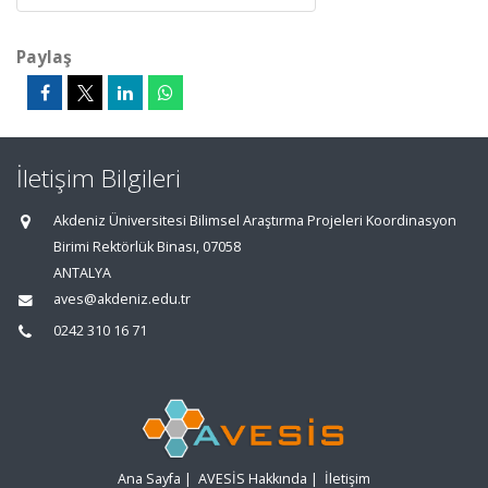
Paylaş
İletişim Bilgileri
Akdeniz Üniversitesi Bilimsel Araştırma Projeleri Koordinasyon
Birimi Rektörlük Binası, 07058
ANTALYA
aves@akdeniz.edu.tr
0242 310 16 71
Ana Sayfa
|
AVESİS Hakkında
|
İletişim