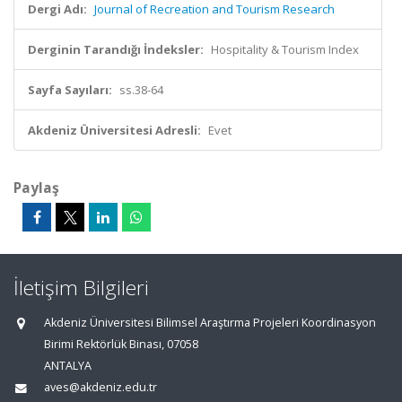
Dergi Adı:
Journal of Recreation and Tourism Research
Derginin Tarandığı İndeksler:
Hospitality & Tourism Index
Sayfa Sayıları:
ss.38-64
Akdeniz Üniversitesi Adresli:
Evet
Paylaş
İletişim Bilgileri
Akdeniz Üniversitesi Bilimsel Araştırma Projeleri Koordinasyon
Birimi Rektörlük Binası, 07058
ANTALYA
aves@akdeniz.edu.tr