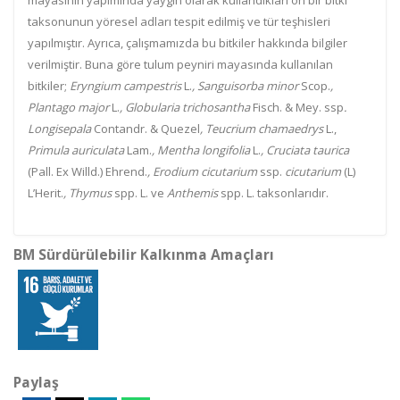
mayasının yapımında yaygın olarak kullandıkları on bir bitki
taksonunun yöresel adları tespit edilmiş ve tür teşhisleri
yapılmıştır. Ayrıca, çalışmamızda bu bitkiler hakkında bilgiler
verilmiştir. Buna göre tulum peyniri mayasında kullanılan
bitkiler;
Eryngium campestris
L.
, Sanguisorba minor
Scop.
,
Plantago major
L.
, Globularia trichosantha
Fisch. & Mey. ssp
.
Longisepala
Contandr. & Quezel
, Teucrium chamaedrys
L.,
Primula auriculata
Lam.
, Mentha longifolia
L.
, Cruciata taurica
(Pall. Ex Willd.) Ehrend.
, Erodium cicutarium
ssp.
cicutarium
(L)
L’Herit.
, Thymus
spp. L. ve
Anthemis
spp. L. taksonlarıdır.
BM Sürdürülebilir Kalkınma Amaçları
Paylaş