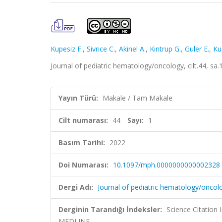
Kupesiz F.
,
Sivrice C.
,
Akinel A.
,
Kintrup G.
,
Guler E.
,
Ku
Journal of pediatric hematology/oncology, cilt.44, s
Yayın Türü:
Makale / Tam Makale
Cilt numarası:
44
Sayı:
1
Basım Tarihi:
2022
Doi Numarası:
10.1097/mph.0000000000002328
Dergi Adı:
Journal of pediatric hematology/oncol
Derginin Tarandığı İndeksler:
Science Citatio
MEDLINE