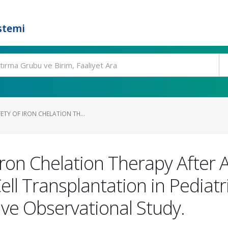
stemi
ETY OF IRON CHELATION TH...
Iron Chelation Therapy After 
ll Transplantation in Pediatr
ive Observational Study.