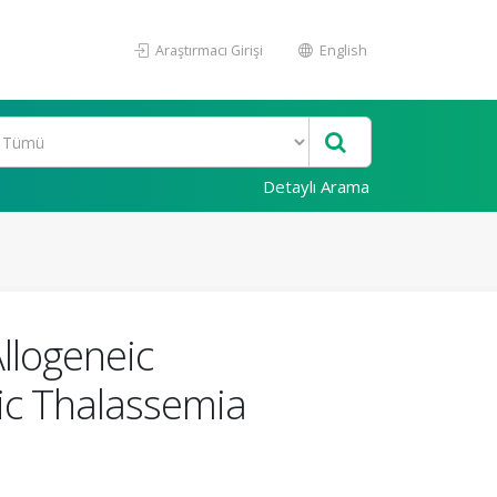
Araştırmacı Girişi
English
Detaylı Arama
Allogeneic
ic Thalassemia