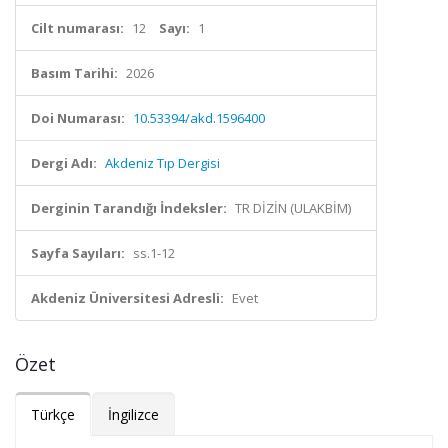
Cilt numarası:
12
Sayı:
1
Basım Tarihi:
2026
Doi Numarası:
10.53394/akd.1596400
Dergi Adı:
Akdeniz Tıp Dergisi
Derginin Tarandığı İndeksler:
TR DİZİN (ULAKBİM)
Sayfa Sayıları:
ss.1-12
Akdeniz Üniversitesi Adresli:
Evet
Özet
Türkçe
İngilizce