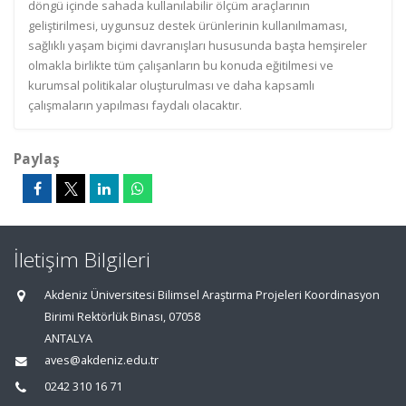
döngü içinde sahada kullanılabilir ölçüm araçlarının
geliştirilmesi, uygunsuz destek ürünlerinin kullanılmaması,
sağlıklı yaşam biçimi davranışları hususunda başta hemşireler
olmakla birlikte tüm çalışanların bu konuda eğitilmesi ve
kurumsal politikalar oluşturulması ve daha kapsamlı
çalışmaların yapılması faydalı olacaktır.
Paylaş
İletişim Bilgileri
Akdeniz Üniversitesi Bilimsel Araştırma Projeleri Koordinasyon
Birimi Rektörlük Binası, 07058
ANTALYA
aves@akdeniz.edu.tr
0242 310 16 71