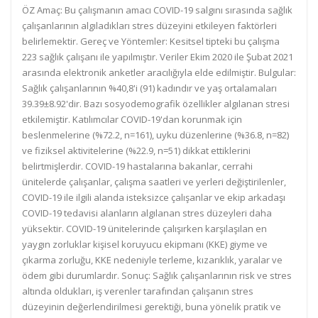
ÖZ Amaç: Bu çalışmanın amacı COVID-19 salgını sırasında sağlık
çalışanlarının algıladıkları stres düzeyini etkileyen faktörleri
belirlemektir. Gereç ve Yöntemler: Kesitsel tipteki bu çalışma
223 sağlık çalışanı ile yapılmıştır. Veriler Ekim 2020 ile Şubat 2021
arasında elektronik anketler aracılığıyla elde edilmiştir. Bulgular:
Sağlık çalışanlarının %40,8'i (91) kadındır ve yaş ortalamaları
39.39±8.92'dir. Bazı sosyodemografik özellikler algılanan stresi
etkilemiştir. Katılımcılar COVID-19'dan korunmak için
beslenmelerine (%72.2, n=161), uyku düzenlerine (%36.8, n=82)
ve fiziksel aktivitelerine (%22.9, n=51) dikkat ettiklerini
belirtmişlerdir. COVID-19 hastalarına bakanlar, cerrahi
ünitelerde çalışanlar, çalışma saatleri ve yerleri değiştirilenler,
COVID-19 ile ilgili alanda isteksizce çalışanlar ve ekip arkadaşı
COVID-19 tedavisi alanların algılanan stres düzeyleri daha
yüksektir. COVID-19 ünitelerinde çalışırken karşılaşılan en
yaygın zorluklar kişisel koruyucu ekipmanı (KKE) giyme ve
çıkarma zorluğu, KKE nedeniyle terleme, kızarıklık, yaralar ve
ödem gibi durumlardır. Sonuç: Sağlık çalışanlarının risk ve stres
altında oldukları, iş verenler tarafından çalışanın stres
düzeyinin değerlendirilmesi gerektiği, buna yönelik pratik ve