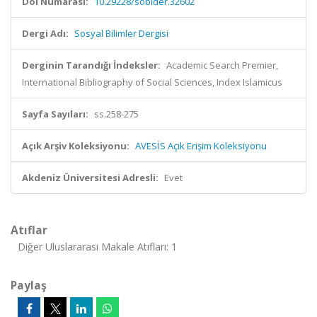
Doi Numarası:
10.29228/sobider.32602
Dergi Adı:
Sosyal Bilimler Dergisi
Derginin Tarandığı İndeksler:
Academic Search Premier,
International Bibliography of Social Sciences, Index Islamicus
Sayfa Sayıları:
ss.258-275
Açık Arşiv Koleksiyonu:
AVESİS Açık Erişim Koleksiyonu
Akdeniz Üniversitesi Adresli:
Evet
Atıflar
Diğer Uluslararası Makale Atıfları: 1
Paylaş