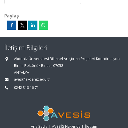
Paylaş
İletişim Bilgileri
Akdeniz Üniversitesi Bilimsel Araştırma Projeleri Koordinasyon
Birimi Rektörlük Binası, 07058
ANTALYA
aves@akdeniz.edu.tr
0242 310 16 71
Ana Sayfa
|
AVESİS Hakkında
|
İletişim