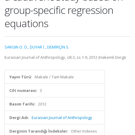
group-specific regression
equations
SARGIN O. Ö.
,
DUYAR İ.
,
DEMİRÇİN S.
Eurasian Journal of Anthropology, cilt.3, ss.1-9, 2012 (Hakemli Dergi)
Yayın Türü:
Makale / Tam Makale
Cilt numarası:
3
Basım Tarihi:
2012
Dergi Adı:
Eurasian Journal of Anthropology
Derginin Tarandığı İndeksler:
Other Indexes