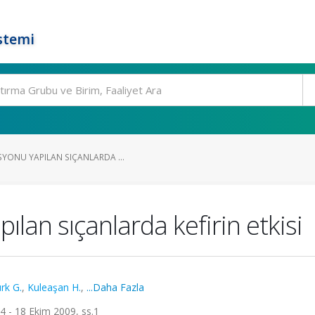
stemi
SYONU YAPILAN SIÇANLARDA ...
ılan sıçanlarda kefirin etkisi
rk G.
,
Kuleaşan H.
,
...Daha Fazla
14 - 18 Ekim 2009, ss.1