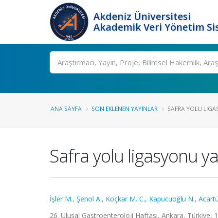
Akdeniz Üniversitesi
Akademik Veri Yönetim Si
Ara
ANA SAYFA
SON EKLENEN YAYINLAR
SAFRA YOLU LIGA
Safra yolu ligasyonu yap
İşler M.
,
Şenol A.
,
Koçkar M. C.
,
Kapucuoğlu N.
,
Acartü
26. Ulusal Gastroenteroloji Haftası, Ankara, Türkiye, 