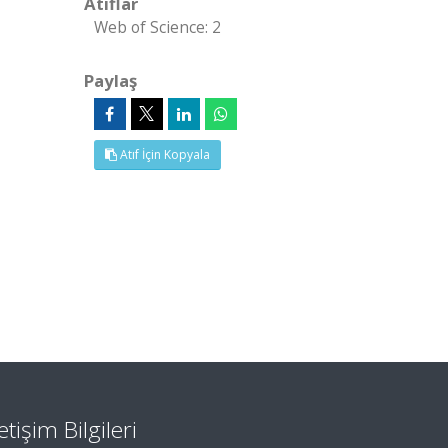
Atıflar
Web of Science: 2
Paylaş
Atıf İçin Kopyala
letişim Bilgileri