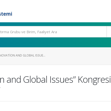
stemi
NOVATION AND GLOBAL ISSUE...
on and Global Issues” Kongre
i