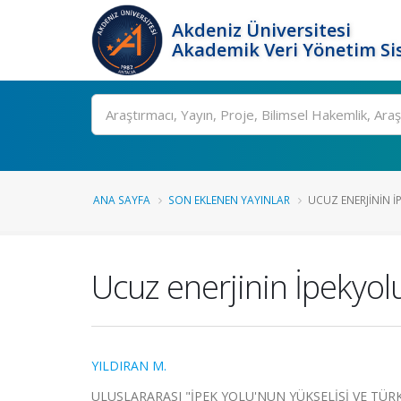
Akdeniz Üniversitesi
Akademik Veri Yönetim Si
Ara
ANA SAYFA
SON EKLENEN YAYINLAR
UCUZ ENERJININ İ
Ucuz enerjinin İpekyol
YILDIRAN M.
ULUSLARARASI "İPEK YOLU'NUN YÜKSELİŞİ VE TÜRK DÜN