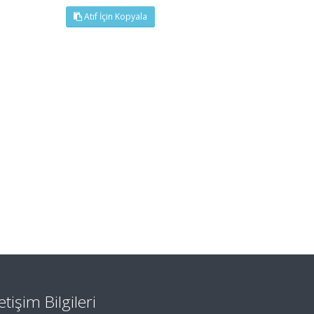
Atıf İçin Kopyala
letişim Bilgileri