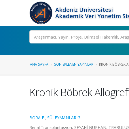
Akdeniz Üniversitesi
Akademik Veri Yönetim Si
Ara
ANA SAYFA
SON EKLENEN YAYINLAR
KRONIK BÖBREK AL
Kronik Böbrek Allogreft
BORA F.
,
SÜLEYMANLAR G.
Renal Transplantasyon, SEYAHİ NURHAN, TRABULUS SİNAN