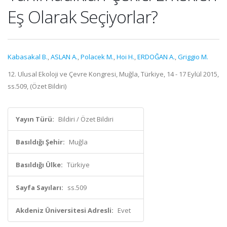
Eş Olarak Seçiyorlar?
Kabasakal B.
,
ASLAN A.
,
Polacek M.
,
Hoi H.
,
ERDOĞAN A.
,
Griggio M.
12. Ulusal Ekoloji ve Çevre Kongresi, Muğla, Türkiye, 14 - 17 Eylül 2015,
ss.509, (Özet Bildiri)
Yayın Türü:
Bildiri / Özet Bildiri
Basıldığı Şehir:
Muğla
Basıldığı Ülke:
Türkiye
Sayfa Sayıları:
ss.509
Akdeniz Üniversitesi Adresli:
Evet