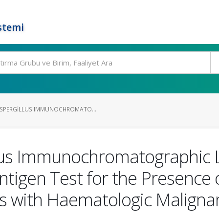
stemi
ASPERGILLUS IMMUNOCHROMATO...
llus Immunochromatographic L
igen Test for the Presence o
nts with Haematologic Maligna