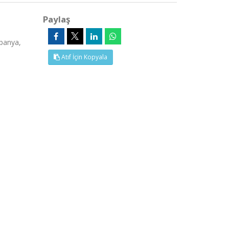
Paylaş
spanya,
Atıf İçin Kopyala