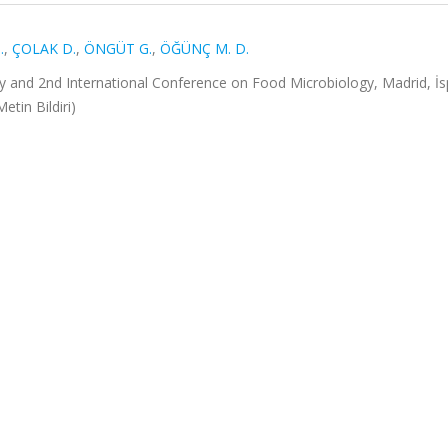
.
,
ÇOLAK D.
,
ÖNGÜT G.
,
ÖĞÜNÇ M. D.
y and 2nd International Conference on Food Microbiology, Madrid, İ
etin Bildiri)