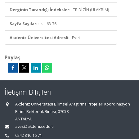
Derginin Tarandığı İndeksler:
TR DİZİN (ULAKBİM)
Sayfa Sayıları:
ss.63-76
Akdeniz Üniversitesi Adresli:
Evet
Paylaş
İletişim Bilgileri
Akdeniz Üniversitesi Bilimsel Araştırma Projeleri Koordinasyon
Birimi Rektörlük Binası, 07058
ANTALYA
aves@akdeniz.edu.tr
0242 310 16 71