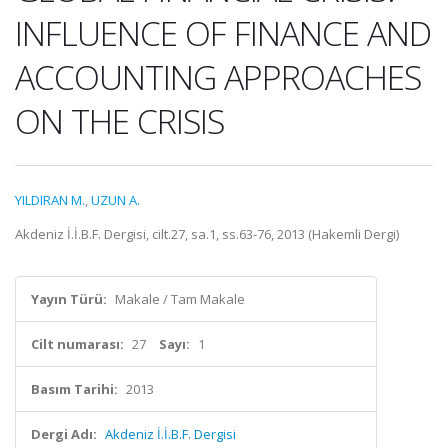
INFLUENCE OF FINANCE AND
ACCOUNTING APPROACHES
ON THE CRISIS
YILDIRAN M.
,
UZUN A.
Akdeniz İ.İ.B.F. Dergisi, cilt.27, sa.1, ss.63-76, 2013 (Hakemli Dergi)
Yayın Türü:
Makale / Tam Makale
Cilt numarası:
27
Sayı:
1
Basım Tarihi:
2013
Dergi Adı:
Akdeniz İ.İ.B.F. Dergisi