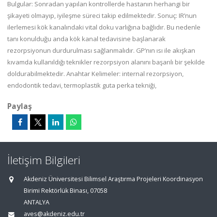
Bulgular: Sonradan yapılan kontrollerde hastanın herhangi bir
şikayeti olmayıp, iyileşme süreci takip edilmektedir. Sonuç: IR’nun
ilerlemesi kök kanalındaki vital doku varlığına bağlıdır. Bu nedenle
tanı konulduğu anda kök kanal tedavisine başlanarak
rezorpsiyonun durdurulması sağlanmalıdır. GP’nın ısı ile akışkan
kıvamda kullanıldığı teknikler rezorpsiyon alanını başarılı bir şekilde
doldurabilmektedir. Anahtar Kelimeler: internal rezorpsiyon,
endodontik tedavi, termoplastik guta perka tekniği,
Paylaş
İletişim Bilgileri
Akdeniz Üniversitesi Bilimsel Araştırma Projeleri Koordinasyon
Birimi Rektörlük Binası, 07058
ANTALYA
aves@akdeniz.edu.tr