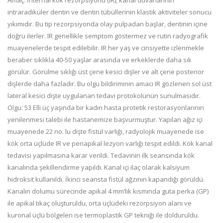
Amaç: İnternal kök rezorpsiyonu (IR), kanal duvarlarının
intraradiküler dentin ve dentin tübüllerinin klastik aktiviteler sonucu
yıkımıdır. Bu tip rezorpsiyonda olay pulpadan başlar, dentinin içine
doğru ilerler. IR genellikle semptom göstermez ve rutin radyografik
muayenelerde tespit edilebilir. IR her yaş ve cinsiyette izlenmekle
beraber sıklıkla 40-50 yaşlar arasında ve erkeklerde daha sık
görülür. Görülme sıklığı üst çene kesici dişler ve alt çene posterior
dişlerde daha fazladır. Bu olgu bildiriminin amacı IR gözlenen sol üst
lateral kesici dişte uygulanan tedavi protokolünün sunulmasıdır.
Olgu: 53 Elli üç yaşında bir kadın hasta protetik restorasyonlarının
yenilenmesi talebi ile hastanemize başvurmuştur. Yapılan ağız içi
muayenede 22 no. lu dişte fistül varlığı, radyolojik muayenede ise
kök orta üçlüde IR ve periapikal lezyon varlığı tespit edildi. Kök kanal
tedavisi yapılmasına karar verildi. Tedavinin ilk seansında kök
kanalında şekillendirme yapıldı. Kanal içi ilaç olarak kalsiyum
hidroksit kullanıldı. İkinci seansta fistül ağzının kapandığı görüldü.
Kanalın dolumu sürecinde apikal 4 mm’lik kısmında guta perka (GP)
ile apikal tıkaç oluşturuldu, orta üçlüdeki rezorpsiyon alanı ve
kuronal üçlü bölgeleri ise termoplastik GP tekniği ile dolduruldu.