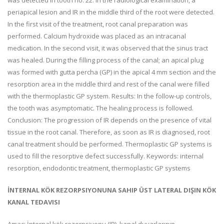
was detected in tooth no. 22. In the radiological examination, a
periapical lesion and IR in the middle third of the root were detected.
In the first visit of the treatment, root canal preparation was
performed. Calcium hydroxide was placed as an intracanal
medication. In the second visit, it was observed that the sinus tract
was healed. During the filling process of the canal; an apical plug
was formed with gutta percha (GP) in the apical 4 mm section and the
resorption area in the middle third and rest of the canal were filled
with the thermoplastic GP system. Results: In the follow-up controls,
the tooth was asymptomatic. The healing process is followed.
Conclusion: The progression of IR depends on the presence of vital
tissue in the root canal. Therefore, as soon as IR is diagnosed, root
canal treatment should be performed. Thermoplastic GP systems is
used to fill the resorptive defect successfully. Keywords: internal
resorption, endodontic treatment, thermoplastic GP systems
İNTERNAL KÖK REZORPSIYONUNA SAHIP ÜST LATERAL DIŞIN KÖK
KANAL TEDAVISI