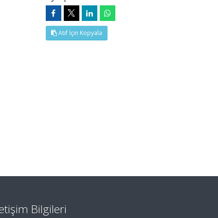
Atıf İçin Kopyala
letişim Bilgileri