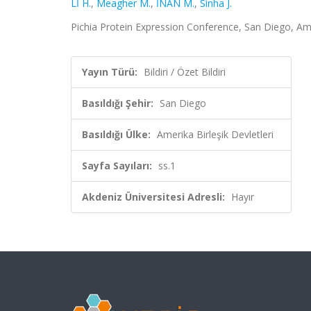
Lİ H.
,
Meagher M.
,
İNAN M.
,
Sinha J.
Pichia Protein Expression Conference, San Diego, Amerik
Yayın Türü:
Bildiri / Özet Bildiri
Basıldığı Şehir:
San Diego
Basıldığı Ülke:
Amerika Birleşik Devletleri
Sayfa Sayıları:
ss.1
Akdeniz Üniversitesi Adresli:
Hayır