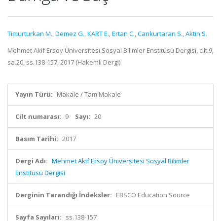
Timurturkan M.
,
Demez G.
,
KART E.
,
Ertan C.
,
Cankurtaran S.
,
Aktin S.
Mehmet Akif Ersoy Üniversitesi Sosyal Bilimler Enstitüsü Dergisi, cilt.9,
sa.20, ss.138-157, 2017 (Hakemli Dergi)
Yayın Türü:
Makale / Tam Makale
Cilt numarası:
9
Sayı:
20
Basım Tarihi:
2017
Dergi Adı:
Mehmet Akif Ersoy Üniversitesi Sosyal Bilimler
Enstitüsü Dergisi
Derginin Tarandığı İndeksler:
EBSCO Education Source
Sayfa Sayıları:
ss.138-157