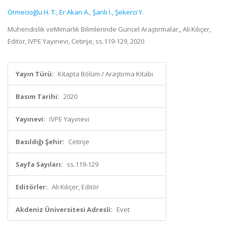
Örmecioğlu H. T.
,
Er Akan A.
,
Şanlı İ.
,
Şekerci Y.
Mühendislik veMimarlık Bilimlerinde Güncel Araştırmalar,, Ali Kılıçer,
Editör, IVPE Yayınevi, Cetinje, ss.119-129, 2020
Yayın Türü:
Kitapta Bölüm / Araştırma Kitabı
Basım Tarihi:
2020
Yayınevi:
IVPE Yayınevi
Basıldığı Şehir:
Cetinje
Sayfa Sayıları:
ss.119-129
Editörler:
Ali Kılıçer, Editör
Akdeniz Üniversitesi Adresli:
Evet