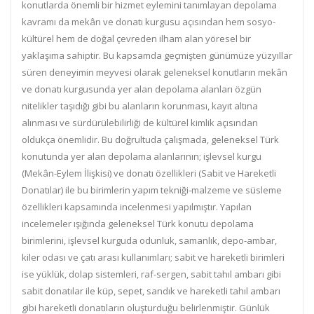
konutlarda önemli bir hizmet eylemini tanımlayan depolama
kavramı da mekân ve donatı kurgusu açısından hem sosyo-
kültürel hem de doğal çevreden ilham alan yöresel bir
yaklaşıma sahiptir. Bu kapsamda geçmişten günümüze yüzyıllar
süren deneyimin meyvesi olarak geleneksel konutların mekân
ve donatı kurgusunda yer alan depolama alanları özgün
nitelikler taşıdığı gibi bu alanların korunması, kayıt altına
alınması ve sürdürülebilirliği de kültürel kimlik açısından
oldukça önemlidir. Bu doğrultuda çalışmada, geleneksel Türk
konutunda yer alan depolama alanlarının; işlevsel kurgu
(Mekân-Eylem İlişkisi) ve donatı özellikleri (Sabit ve Hareketli
Donatılar) ile bu birimlerin yapım tekniği-malzeme ve süsleme
özellikleri kapsamında incelenmesi yapılmıştır. Yapılan
incelemeler ışığında geleneksel Türk konutu depolama
birimlerini, işlevsel kurguda odunluk, samanlık, depo-ambar,
kiler odası ve çatı arası kullanımları; sabit ve hareketli birimleri
ise yüklük, dolap sistemleri, raf-sergen, sabit tahıl ambarı gibi
sabit donatılar ile küp, sepet, sandık ve hareketli tahıl ambarı
gibi hareketli donatıların oluşturduğu belirlenmiştir. Günlük