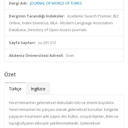
Dergi Adı:
JOURNAL OF WORLD OF TURKS
Derginin Tarandığı İndeksler:
Academic Search Premier, IBZ
Online, Index Islamicus, MLA - Modern Language Association
Database, Directory of Open Access Journals
Sayfa Sayıları:
ss.291-312
Akdeniz Üniversitesi Adresli:
Evet
Özet
Türkçe
İngilizce
Yerel mimarinin geleneksel dokudaki rolü ve önemi büyüktür.
Yerel mimarinin bir parçası olarak geleneksel konutlar; bölgede
yaşayan insanların aile yapısı din, kültür, sosyal ilişkiler, iklim ve
topoğrafyanın etkisiyle şekillenmektedir. Geleneksel