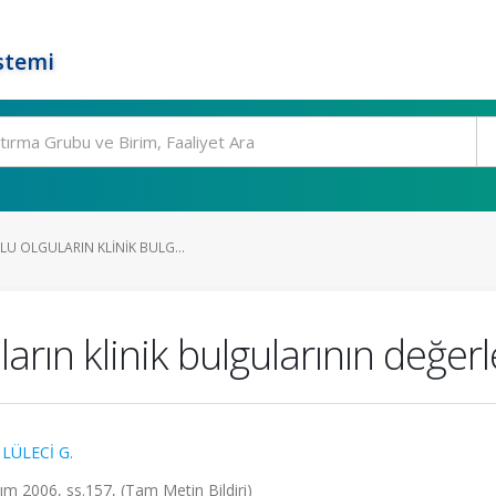
stemi
LU OLGULARIN KLINIK BULG...
ların klinik bulgularının değer
,
LÜLECİ G.
sım 2006, ss.157, (Tam Metin Bildiri)