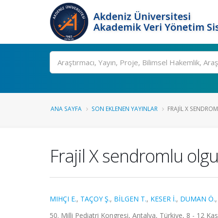
Akdeniz Üniversitesi
Akademik Veri Yönetim Si
Ara
ANA SAYFA
SON EKLENEN YAYINLAR
FRAJIL X SENDROM
Frajil X sendromlu olgu
MIHÇI E.
,
TAÇOY Ş.
,
BİLGEN T.
,
KESER İ.
,
DUMAN Ö.
50. Milli Pediatri Kongresi, Antalya, Türkiye, 8 - 12 Ka