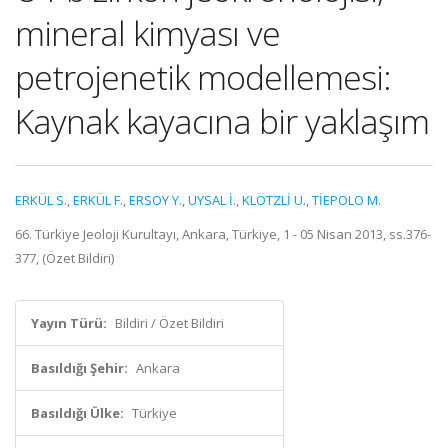
mineral kimyası ve
petrojenetik modellemesi:
Kaynak kayacına bir yaklaşım
ERKÜL S.
,
ERKÜL F.
,
ERSOY Y.
,
UYSAL İ.
,
KLÖTZLİ U.
,
TİEPOLO M.
66. Türkiye Jeoloji Kurultayı, Ankara, Türkiye, 1 - 05 Nisan 2013, ss.376-
377, (Özet Bildiri)
Yayın Türü:
Bildiri / Özet Bildiri
Basıldığı Şehir:
Ankara
Basıldığı Ülke:
Türkiye