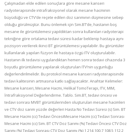
Çalışmadan elde edilen sonuçlara göre mesane kanseri
radyoterapisinde intrafraksiyonel olarak mesane hacminin
büyüdüğü ve CTV’de reçete edilen doz sarımının düşmesine sebep
olduğu görülmüştür. Bunu önlemek için Sim.BT’de, hastanın boş
mesane ile görüntülemesi yapıldıktan sonra kullanılan radyoterapi
tekniğine göre ortalama tedavi süresi kadar beklenip hastaya aynı
pozisyon verilerek ikinci BT görüntülemesi yapılabilir. Bu görüntüler
kullanılarak yapılan füzyon ile hastaya özgü ITV oluşturulabilir.
Hastanın ilk tedavisi uygulandıktan hemen sonra tedavi cihazında 3
boyutlu görüntüleme yapılarak oluşturulan ITV’nin uygunluğu
değerlendirilmelidir. Bu protokol mesane kanseri radyoterapisinde
tedavi kalitesinin artmasına katkı sağlayacaktır. Anahtar Kelimeler:
Mesane kanseri, Mesane Hacmi, Helikal TomoTerapi, ITV, MIM,
İntrafraksiyonel Değerlendirme. Tablo. Sim.BT, tedavi öncesi ve
tedavi sonrası MVBT görüntülerinden oluşturulan mesane hacimleri
ve CTV doz sarım yüzde değerleri Hasta No Tedavi Süresi (s) Sim. BT
Mesane Hacmi (cc) Tedavi ÖncesiMesane Hacmi (cc) Tedavi Sonrası
Mesane Hacmi (cc) Sim. BT CTV Doz Sarımı (%) Tedavi Öncesi CTV Doz
Sarımı (%) Tedavi Sonrası CTV Doz Sarımı (%) 1 214 100,7 108,5 112,2