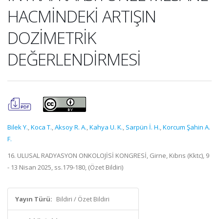
HACMİNDEKİ ARTIŞIN
DOZİMETRİK
DEĞERLENDİRMESİ
Bilek Y.
,
Koca T.
,
Aksoy R. A.
,
Kahya U. K.
,
Sarpün İ. H.
,
Korcum Şahin A.
F.
16. ULUSAL RADYASYON ONKOLOJİSİ KONGRESİ, Girne, Kıbrıs (Kktc), 9
- 13 Nisan 2025, ss.179-180, (Özet Bildiri)
Yayın Türü:
Bildiri / Özet Bildiri