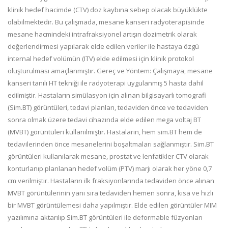
klinik hedef hacimde (CTV) doz kaybına sebep olacak büyüklükte
olabilmektedir. Bu çalışmada, mesane kanseri radyoterapisinde
mesane hacmindeki intrafraksiyonel artışın dozimetrik olarak
değerlendirmesi yapılarak elde edilen veriler ile hastaya özgü
internal hedef volümün (ITV) elde edilmesi için klinik protokol
oluşturulması amaçlanmıştır. Gereç ve Yöntem: Çalışmaya, mesane
kanseri tanılı HT tekniği ile radyoterapi uygulanmış 5 hasta dahil
edilmiştir. Hastaların simülasyon için alınan bilgisayarlı tomografi
(Sim.BT) görüntüleri, tedavi planları, tedaviden önce ve tedaviden
sonra olmak üzere tedavi cihazında elde edilen mega voltaj BT
(MVBT) görüntüleri kullanılmıştır. Hastaların, hem sim.BT hem de
tedavilerinden önce mesanelerini boşaltmaları sağlanmıştır. Sim.BT
görüntüleri kullanılarak mesane, prostat ve lenfatikler CTV olarak
konturlanıp planlanan hedef volüm (PTV) marjı olarak her yöne 0,7
cm verilmiştir. Hastaların ilk fraksiyonlarında tedaviden önce alınan
MVBT görüntülerinin yanı sıra tedaviden hemen sonra, kısa ve hızlı
bir MVBT görüntülemesi daha yapılmıştır. Elde edilen görüntüler MIM
yazılımına aktarılıp Sim.BT görüntüleri ile deformable füzyonları