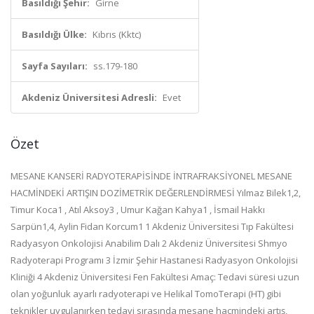
Basıldığı Şehir:
Girne
Basıldığı Ülke:
Kıbrıs (Kktc)
Sayfa Sayıları:
ss.179-180
Akdeniz Üniversitesi Adresli:
Evet
Özet
MESANE KANSERİ RADYOTERAPİSİNDE İNTRAFRAKSİYONEL MESANE
HACMİNDEKİ ARTIŞIN DOZİMETRİK DEĞERLENDİRMESİ Yılmaz Bilek1,2,
Timur Koca1 , Atıl Aksoy3 , Umur Kağan Kahya1 , İsmail Hakkı
Sarpün1,4, Aylin Fidan Korcum1 1 Akdeniz Üniversitesi Tıp Fakültesi
Radyasyon Onkolojisi Anabilim Dalı 2 Akdeniz Üniversitesi Shmyo
Radyoterapi Programı 3 İzmir Şehir Hastanesi Radyasyon Onkolojisi
Kliniği 4 Akdeniz Üniversitesi Fen Fakültesi Amaç: Tedavi süresi uzun
olan yoğunluk ayarlı radyoterapi ve Helikal TomoTerapi (HT) gibi
teknikler uygulanırken tedavi sırasında mesane hacmindeki artış,