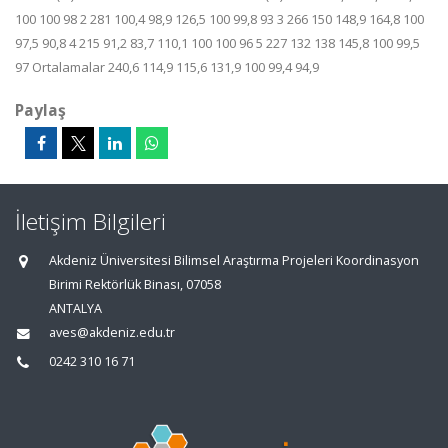
100 100 98 2 281 100,4 98,9 126,5 100 99,8 93 3 266 150 148,9 164,8 100
97,5 90,8 4 215 91,2 83,7 110,1 100 100 96 5 227 132 138 145,8 100 99,5
97 Ortalamalar 240,6 114,9 115,6 131,9 100 99,4 94,9
Paylaş
İletişim Bilgileri
Akdeniz Üniversitesi Bilimsel Araştırma Projeleri Koordinasyon
Birimi Rektörlük Binası, 07058
ANTALYA
aves@akdeniz.edu.tr
0242 310 16 71