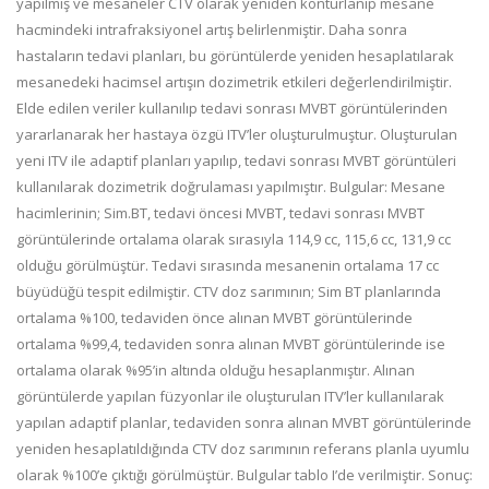
yapılmış ve mesaneler CTV olarak yeniden konturlanıp mesane
hacmindeki intrafraksiyonel artış belirlenmiştir. Daha sonra
hastaların tedavi planları, bu görüntülerde yeniden hesaplatılarak
mesanedeki hacimsel artışın dozimetrik etkileri değerlendirilmiştir.
Elde edilen veriler kullanılıp tedavi sonrası MVBT görüntülerinden
yararlanarak her hastaya özgü ITV’ler oluşturulmuştur. Oluşturulan
yeni ITV ile adaptif planları yapılıp, tedavi sonrası MVBT görüntüleri
kullanılarak dozimetrik doğrulaması yapılmıştır. Bulgular: Mesane
hacimlerinin; Sim.BT, tedavi öncesi MVBT, tedavi sonrası MVBT
görüntülerinde ortalama olarak sırasıyla 114,9 cc, 115,6 cc, 131,9 cc
olduğu görülmüştür. Tedavi sırasında mesanenin ortalama 17 cc
büyüdüğü tespit edilmiştir. CTV doz sarımının; Sim BT planlarında
ortalama %100, tedaviden önce alınan MVBT görüntülerinde
ortalama %99,4, tedaviden sonra alınan MVBT görüntülerinde ise
ortalama olarak %95’in altında olduğu hesaplanmıştır. Alınan
görüntülerde yapılan füzyonlar ile oluşturulan ITV’ler kullanılarak
yapılan adaptif planlar, tedaviden sonra alınan MVBT görüntülerinde
yeniden hesaplatıldığında CTV doz sarımının referans planla uyumlu
olarak %100’e çıktığı görülmüştür. Bulgular tablo I’de verilmiştir. Sonuç: