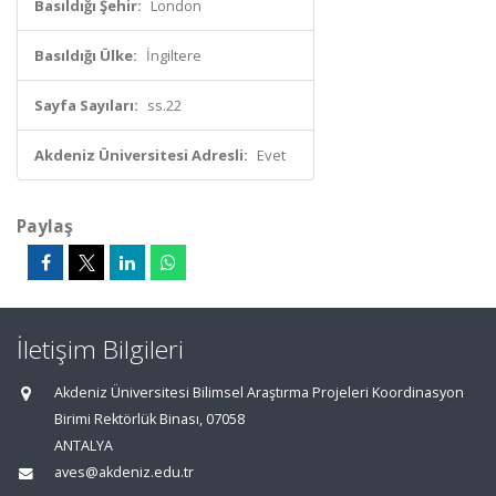
Basıldığı Şehir:
London
Basıldığı Ülke:
İngiltere
Sayfa Sayıları:
ss.22
Akdeniz Üniversitesi Adresli:
Evet
Paylaş
İletişim Bilgileri
Akdeniz Üniversitesi Bilimsel Araştırma Projeleri Koordinasyon
Birimi Rektörlük Binası, 07058
ANTALYA
aves@akdeniz.edu.tr