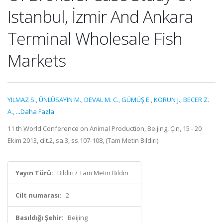
Istanbul, İzmir And Ankara
Terminal Wholesale Fish
Markets
YILMAZ S.
,
ÜNLÜSAYIN M.
,
DEVAL M. C.
,
GÜMÜŞ E.
,
KORUN J.
,
BECER Z.
A.
,
...Daha Fazla
11 th World Conference on Animal Production, Beijing, Çin, 15 - 20
Ekim 2013, cilt.2, sa.3, ss.107-108, (Tam Metin Bildiri)
Yayın Türü:
Bildiri / Tam Metin Bildiri
Cilt numarası:
2
Basıldığı Şehir:
Beijing