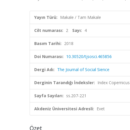
Yayın Türü:
Makale / Tam Makale
Cilt numarası:
2
Sayı:
4
Basım Tarihi:
2018
Doi Numarası:
10.30520/tjsosci.465856
Dergi Adı:
The Journal of Social Sience
Derginin Tarandığı İndeksler:
Index Copernicus
Sayfa Sayıları:
ss.207-221
Akdeniz Üniversitesi Adresli:
Evet
Özet