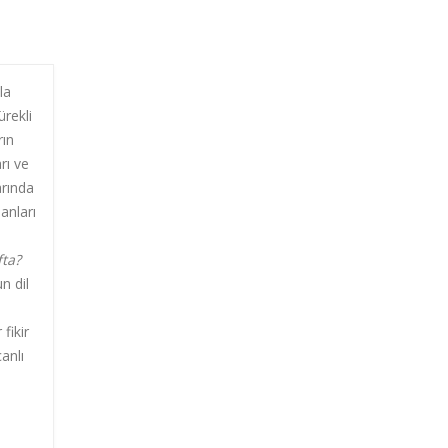
la
ürekli
rın
rı ve
arında
anları
fta?
n dil
fikir
anlı