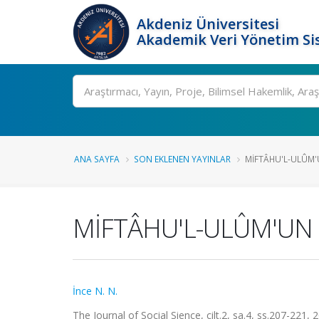
Akdeniz Üniversitesi
Akademik Veri Yönetim Si
Ara
ANA SAYFA
SON EKLENEN YAYINLAR
MİFTÂHU'L-ULÛM'UN
MİFTÂHU'L-ULÛM'UN Dİ
İnce N. N.
The Journal of Social Sience, cilt.2, sa.4, ss.207-221,