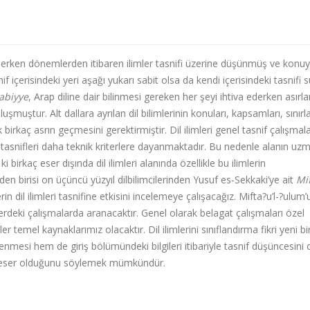
erken dönemlerden itibaren ilimler tasnifi üzerine düşünmüş ve konuy
tasnif içerisindeki yeri aşağı yukarı sabit olsa da kendi içerisindeki tasnifi s
rabiyye
, Arap diline dair bilinmesi gereken her şeyi ihtiva ederken asırla
uşmuştur. Alt dallara ayrılan dil bilimlerinin konuları, kapsamları, sınırla
birkaç asrın geçmesini gerektirmiştir. Dil ilimleri genel tasnif çalışmal
ın tasnifleri daha teknik kriterlere dayanmaktadır. Bu nedenle alanın uzm
i birkaç eser dışında dil ilimleri alanında özellikle bu ilimlerin
en birisi on üçüncü yüzyıl dilbilimcilerinden Yusuf es-Sekkaki’ye ait
Mi
 dil ilimleri tasnifine etkisini incelemeye çalışacağız. Mifta?u’l-?ulum’u
lerdeki çalışmalarda aranacaktır. Genel olarak belagat çalışmaları özel
r temel kaynaklarımız olacaktır. Dil ilimlerini sınıflandırma fikri yeni bir 
mesi hem de giriş bölümündeki bilgileri itibariyle tasnif düşüncesini c
bir eser olduğunu söylemek mümkündür.