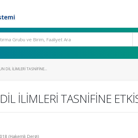
stemi
 DİL İLİMLERİ TASNİFİNE...
L İLİMLERİ TASNİFİNE ETKİS
 2018 (Hakemli Dergi)