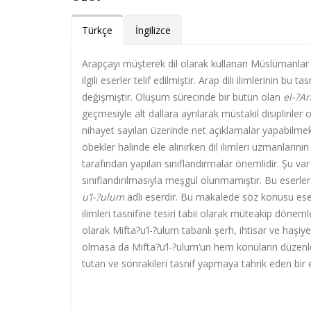
Türkçe
İngilizce
Arapçayı müşterek dil olarak kullanan Müslümanlar 
ilgili eserler telif edilmiştir. Arap dili ilimlerinin bu 
değişmiştir. Oluşum sürecinde bir bütün olan
el-?A
geçmesiyle alt dallara ayrılarak müstakil disiplinler ol
nihayet sayıları üzerinde net açıklamalar yapabilmek 
öbekler halinde ele alınırken dil ilimleri uzmanların
tarafından yapılan sınıflandırmalar önemlidir. Şu var k
sınıflandırılmasıyla meşgul olunmamıştır. Bu eserlerd
u’l-?ulum
adlı eserdir. Bu makalede söz konusu eserin
ilimleri tasnifine tesiri tabii olarak müteakip dönem
olarak Mifta?u’l-?ulum tabanlı şerh, ihtisar ve haşiyele
olmasa da Mifta?u’l-?ulum’un hem konuların düzenlen
tutan ve sonrakileri tasnif yapmaya tahrik eden 