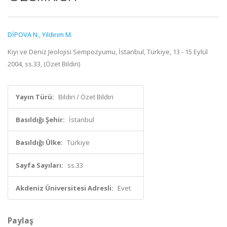
DİPOVA N.
,
Yıldırım M.
Kıyı ve Deniz Jeolojisi Sempozyumu, İstanbul, Türkiye, 13 - 15 Eylül
2004, ss.33, (Özet Bildiri)
Yayın Türü:
Bildiri / Özet Bildiri
Basıldığı Şehir:
İstanbul
Basıldığı Ülke:
Türkiye
Sayfa Sayıları:
ss.33
Akdeniz Üniversitesi Adresli:
Evet
Paylaş