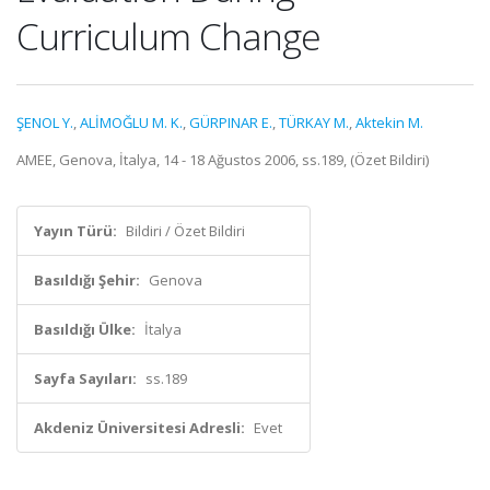
Curriculum Change
ŞENOL Y.
,
ALİMOĞLU M. K.
,
GÜRPINAR E.
,
TÜRKAY M.
,
Aktekin M.
AMEE, Genova, İtalya, 14 - 18 Ağustos 2006, ss.189, (Özet Bildiri)
Yayın Türü:
Bildiri / Özet Bildiri
Basıldığı Şehir:
Genova
Basıldığı Ülke:
İtalya
Sayfa Sayıları:
ss.189
Akdeniz Üniversitesi Adresli:
Evet