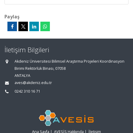
Paylaş
İletişim Bilgileri
Akdeniz Üniversitesi Bilimsel Araştırma Projeleri Koordinasyon
Birimi Rektörlük Binası, 07058
ANTALYA
aves@akdeniz.edu.tr
0242 310 16 71
Ana Sayfa
|
AVESİS Hakkında
|
İletişim