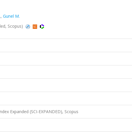
.
,
Gunel M.
nded, Scopus)
 Index Expanded (SCI-EXPANDED), Scopus