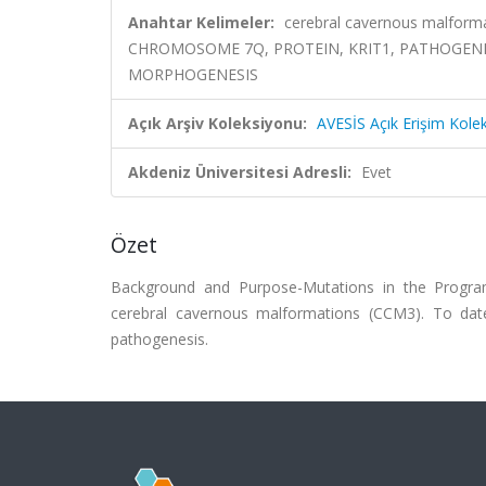
Anahtar Kelimeler:
cerebral cavernous malfor
CHROMOSOME 7Q, PROTEIN, KRIT1, PATHOGENE
MORPHOGENESIS
Açık Arşiv Koleksiyonu:
AVESİS Açık Erişim Kole
Akdeniz Üniversitesi Adresli:
Evet
Özet
Background and Purpose-Mutations in the Progr
cerebral cavernous malformations (CCM3). To date,
pathogenesis.