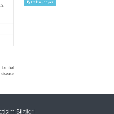
Atıf İçin Kopyala
NS,
familial
 disease
letişim Bilgileri