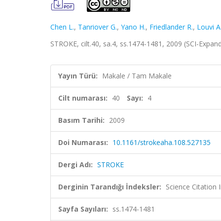
Chen L.
,
Tanriover G.
,
Yano H.
,
Friedlander R.
,
Louvi A
STROKE, cilt.40, sa.4, ss.1474-1481, 2009 (SCI-Expa
Yayın Türü:
Makale / Tam Makale
Cilt numarası:
40
Sayı:
4
Basım Tarihi:
2009
Doi Numarası:
10.1161/strokeaha.108.527135
Dergi Adı:
STROKE
Derginin Tarandığı İndeksler:
Science Citation
Sayfa Sayıları:
ss.1474-1481