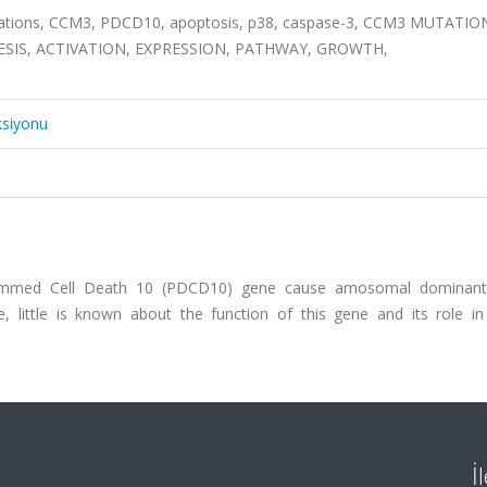
mations, CCM3, PDCD10, apoptosis, p38, caspase-3, CCM3 MUTATIO
SIS, ACTIVATION, EXPRESSION, PATHWAY, GROWTH,
ksiyonu
ammed Cell Death 10 (PDCD10) gene cause amosomal dominant 
 little is known about the function of this gene and its role in
İ