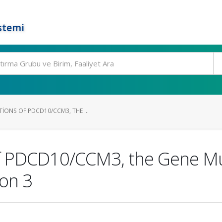
stemi
IONS OF PDCD10/CCM3, THE ...
of PDCD10/CCM3, the Gene Mu
on 3