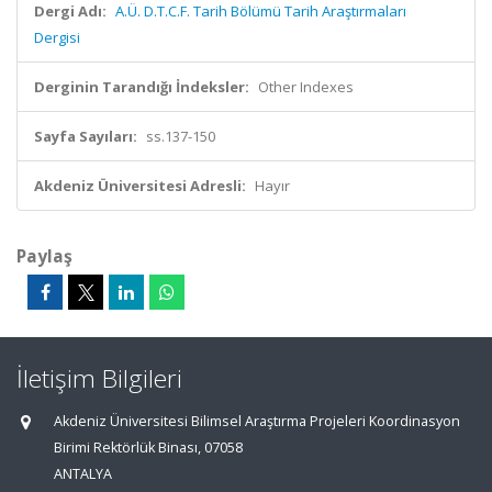
Dergi Adı:
A.Ü. D.T.C.F. Tarih Bölümü Tarih Araştırmaları
Dergisi
Derginin Tarandığı İndeksler:
Other Indexes
Sayfa Sayıları:
ss.137-150
Akdeniz Üniversitesi Adresli:
Hayır
Paylaş
İletişim Bilgileri
Akdeniz Üniversitesi Bilimsel Araştırma Projeleri Koordinasyon
Birimi Rektörlük Binası, 07058
ANTALYA