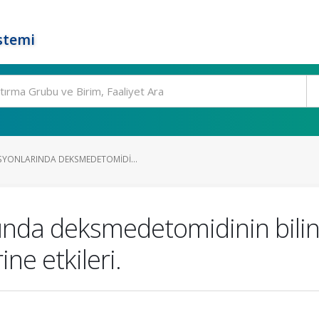
stemi
YONLARINDA DEKSMEDETOMIDI...
ında deksmedetomidinin bilin
ne etkileri.