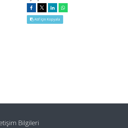
Atıf İçin Kopyala
letişim Bilgileri