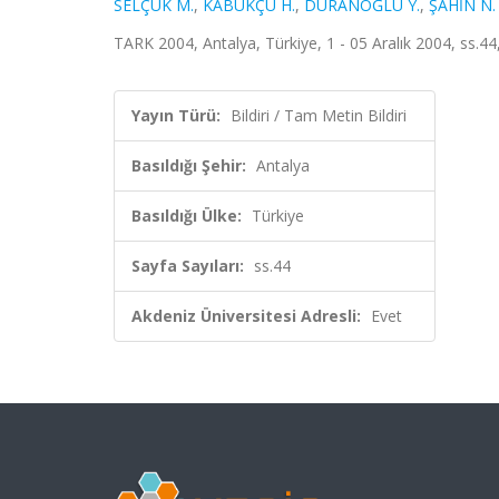
SELÇUK M.
,
KABUKÇU H.
,
DURANOĞLU Y.
,
ŞAHİN N.
TARK 2004, Antalya, Türkiye, 1 - 05 Aralık 2004, ss.44,
Yayın Türü:
Bildiri / Tam Metin Bildiri
Basıldığı Şehir:
Antalya
Basıldığı Ülke:
Türkiye
Sayfa Sayıları:
ss.44
Akdeniz Üniversitesi Adresli:
Evet