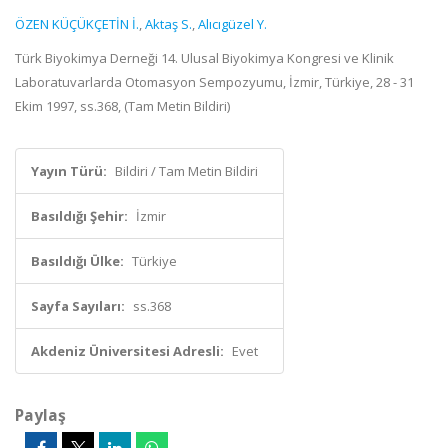
ÖZEN KÜÇÜKÇETİN İ.
,
Aktaş S.
,
Alıcıgüzel Y.
Türk Biyokimya Derneği 14. Ulusal Biyokimya Kongresi ve Klinik
Laboratuvarlarda Otomasyon Sempozyumu, İzmir, Türkiye, 28 - 31
Ekim 1997, ss.368, (Tam Metin Bildiri)
Yayın Türü:
Bildiri / Tam Metin Bildiri
Basıldığı Şehir:
İzmir
Basıldığı Ülke:
Türkiye
Sayfa Sayıları:
ss.368
Akdeniz Üniversitesi Adresli:
Evet
Paylaş