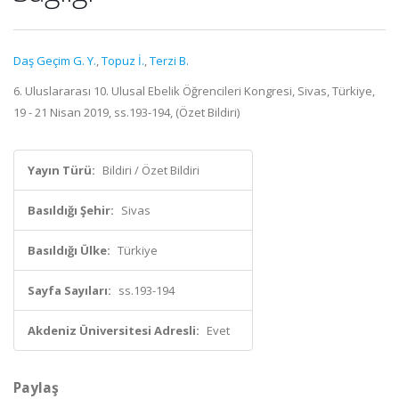
Daş Geçim G. Y.
,
Topuz İ.
,
Terzi B.
6. Uluslararası 10. Ulusal Ebelik Öğrencileri Kongresi, Sivas, Türkiye,
19 - 21 Nisan 2019, ss.193-194, (Özet Bildiri)
Yayın Türü:
Bildiri / Özet Bildiri
Basıldığı Şehir:
Sivas
Basıldığı Ülke:
Türkiye
Sayfa Sayıları:
ss.193-194
Akdeniz Üniversitesi Adresli:
Evet
Paylaş