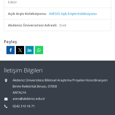
Editör
Açık Arşiv Koleksiyonu:
AVESİS Açık Erişim Koleksiyonu
Akdeniz Üniversitesi Adresli:
Evet
Paylaş
İletişim Bilgileri
Akdeniz Üniversitesi Bilimsel Araştırma Projeleri Koordinasyon
Birimi Rektörlük Binası, 07058
ANTALYA
aves@akdeniz.edu.tr
0242 310 16 71