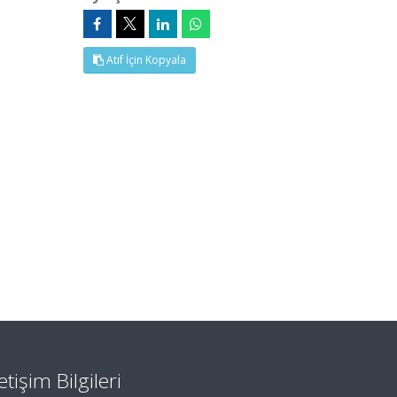
Atıf İçin Kopyala
letişim Bilgileri