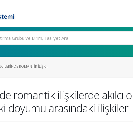
stemi
CILERINDE ROMANTIK ILIŞK...
de romantik ilişkilerde akılcı
şki doyumu arasındaki ilişkiler