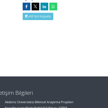
Atıf İçin Kopyala
letişim Bilgileri
Akdeniz Üniversitesi Bilimsel Araştırma Projeleri
Koordinasyon Birimi Rektörlük Binası, 07058