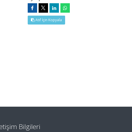
Atıf İçin Kopyala
letişim Bilgileri