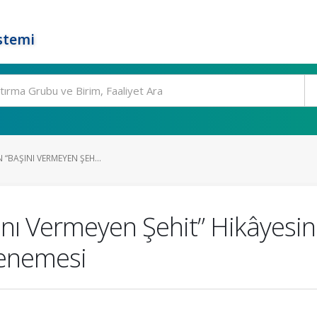
stemi
 “BAŞINI VERMEYEN ŞEH...
nı Vermeyen Şehit” Hikâyesini 
enemesi