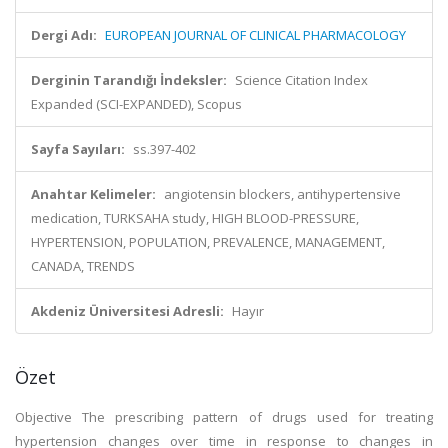
Dergi Adı:
EUROPEAN JOURNAL OF CLINICAL PHARMACOLOGY
Derginin Tarandığı İndeksler:
Science Citation Index
Expanded (SCI-EXPANDED), Scopus
Sayfa Sayıları:
ss.397-402
Anahtar Kelimeler:
angiotensin blockers, antihypertensive
medication, TURKSAHA study, HIGH BLOOD-PRESSURE,
HYPERTENSION, POPULATION, PREVALENCE, MANAGEMENT,
CANADA, TRENDS
Akdeniz Üniversitesi Adresli:
Hayır
Özet
Objective The prescribing pattern of drugs used for treating
hypertension changes over time in response to changes in