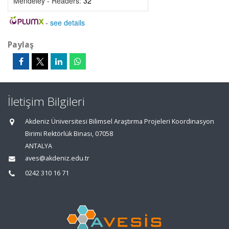
Mendeley - Readers:
32
-
see details
Paylaş
İletişim Bilgileri
Akdeniz Üniversitesi Bilimsel Araştırma Projeleri Koordinasyon
Birimi Rektörlük Binası, 07058
ANTALYA
aves@akdeniz.edu.tr
0242 310 16 71