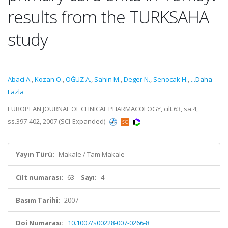
results from the TURKSAHA
study
Abaci A.
,
Kozan O.
,
OĞUZ A.
,
Sahin M.
,
Deger N.
,
Senocak H.
,
...Daha
Fazla
EUROPEAN JOURNAL OF CLINICAL PHARMACOLOGY, cilt.63, sa.4,
ss.397-402, 2007 (SCI-Expanded)
Yayın Türü:
Makale / Tam Makale
Cilt numarası:
63
Sayı:
4
Basım Tarihi:
2007
Doi Numarası:
10.1007/s00228-007-0266-8