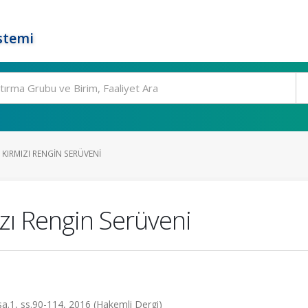
stemi
KIRMIZI RENGIN SERÜVENI
zı Rengin Serüveni
 sa.1, ss.90-114, 2016 (Hakemli Dergi)