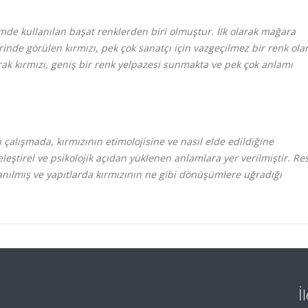
de kullanılan başat renklerden biri olmuştur. İlk olarak mağara
inde görülen kırmızı, pek çok sanatçı için vazgeçilmez bir renk ola
ak kırmızı, geniş bir renk yelpazesi sunmakta ve pek çok anlamı
çalışmada, kırmızının etimolojisine ve nasıl elde edildiğine
 eleştirel ve psikolojik açıdan yüklenen anlamlara yer verilmiştir. Re
anılmış ve yapıtlarda kırmızının ne gibi dönüşümlere uğradığı
İ