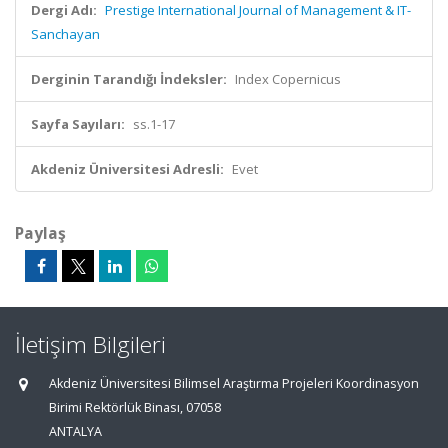
Dergi Adı:
Prestige International Journal of Management & IT-
Sanchayan
Derginin Tarandığı İndeksler:
Index Copernicus
Sayfa Sayıları:
ss.1-17
Akdeniz Üniversitesi Adresli:
Evet
Paylaş
İletişim Bilgileri
Akdeniz Üniversitesi Bilimsel Araştırma Projeleri Koordinasyon
Birimi Rektörlük Binası, 07058
ANTALYA