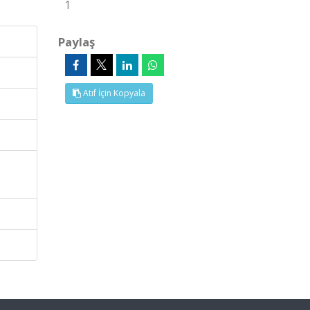
1
Paylaş
Atıf İçin Kopyala