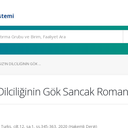
stemi
Z’IN DILCILIĞININ GÖK ...
Dilciliğinin Gök Sancak Romanı
 Turks, cilt.12, sa.1, ss.345-363, 2020 (Hakemli Dergi)